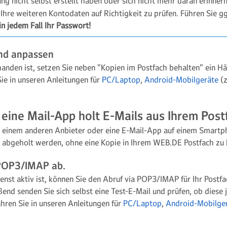
ng nicht selbst erstellt haben oder sich nicht mehr daran erinner
Ihre weiteren Kontodaten auf Richtigkeit zu prüfen. Führen Sie gg
in jedem Fall Ihr Passwort!
und anpassen
anden ist, setzen Sie neben "Kopien im Postfach behalten" ein Hä
ie in unseren Anleitungen für
PC/Laptop
,
Android-Mobilgeräte
(z
eine Mail-App holt E-Mails aus Ihrem Post
i einem anderen Anbieter oder eine E-Mail-App auf einem Smartp
abgeholt werden, ohne eine Kopie in Ihrem WEB.DE Postfach zu h
 POP3/IMAP ab.
enst aktiv ist, können Sie den Abruf via POP3/IMAP für Ihr Postf
eßend senden Sie sich selbst eine Test-E-Mail und prüfen, ob dies
ren Sie in unseren Anleitungen für
PC/Laptop
,
Android-Mobilge