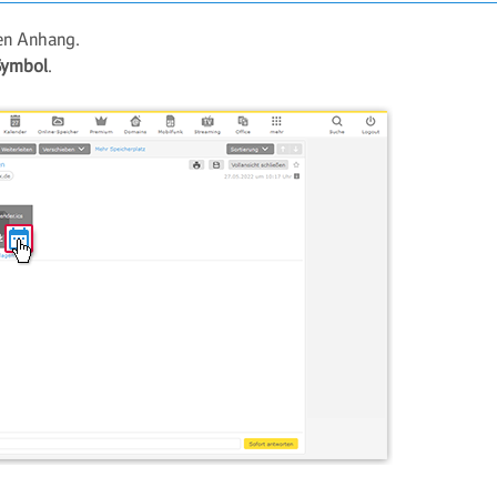
en Anhang.
Symbol
.