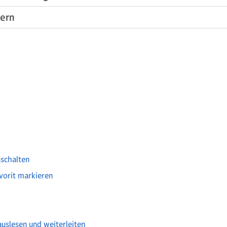
hern
sschalten
vorit markieren
auslesen und weiterleiten