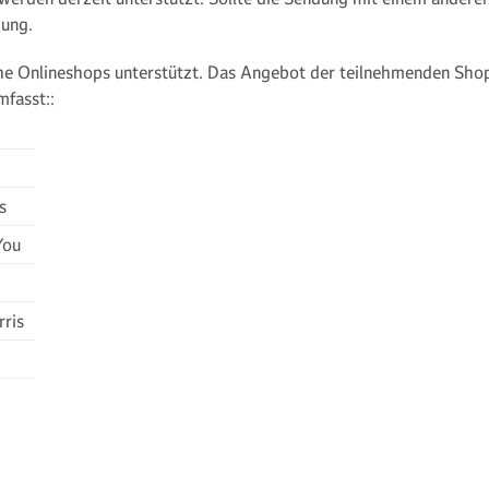
dung.
e Onlineshops unterstützt. Das Angebot der teilnehmenden Shops
fasst::
s
You
ris