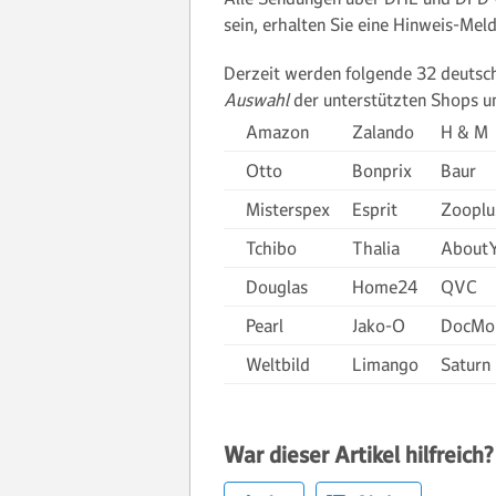
sein, erhalten Sie eine Hinweis-Mel
Derzeit werden folgende 32 deutsch
Auswahl
der unterstützten Shops um
Amazon
Zalando
H & M
Otto
Bonprix
Baur
Misterspex
Esprit
Zooplu
Tchibo
Thalia
About
Douglas
Home24
QVC
Pearl
Jako-O
DocMor
Weltbild
Limango
Saturn
War dieser Artikel hilfreich?