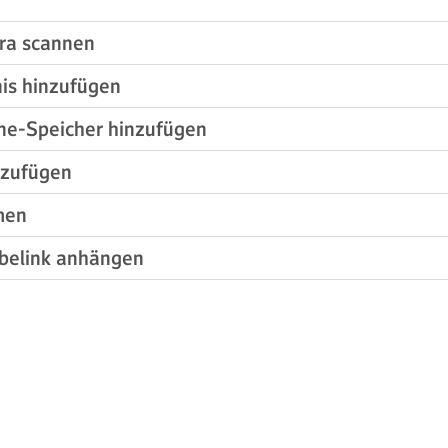
ra scannen
is hinzufügen
ne-Speicher hinzufügen
nzufügen
men
abelink anhängen