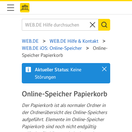
WEB.DE
WEB.DE Hilfe & Kontakt
WEB.DE iOS: Online-Speicher
Online-
Speicher Papierkorb
Aktueller Status:
Keine
Störungen
Online-Speicher Papierkorb
Der Papierkorb ist als normaler Ordner in
der Ordnerübersicht des Online-Speichers
aufgeführt. Elemente im Online-Speicher
Papierkorb sind noch nicht endgültig