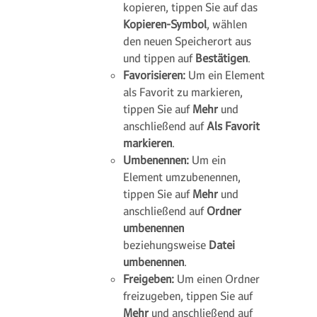
kopieren, tippen Sie auf das
Kopieren-Symbol
, wählen
den neuen Speicherort aus
und tippen auf
Bestätigen
.
Favorisieren:
Um ein Element
als Favorit zu markieren,
tippen Sie auf
Mehr
und
anschließend auf
Als Favorit
markieren
.
Umbenennen:
Um ein
Element umzubenennen,
tippen Sie auf
Mehr
und
anschließend auf
Ordner
umbenennen
beziehungsweise
Datei
umbenennen
.
Freigeben:
Um einen Ordner
freizugeben, tippen Sie auf
Mehr
und anschließend auf