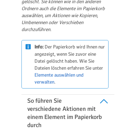
gelöscht. Sie können wie in den anderen
Ordnern auch die Elemente im Papierkorb
auswählen, um Aktionen wie Kopieren,
Umbenennen oder Verschieben
durchzuführen.
Info:
Der Papierkorb wird Ihnen nur
angezeigt, wenn Sie zuvor eine
Datei gelöscht haben. Wie Sie
Dateien löschen erfahren Sie unter
Elemente auswählen und
verwalten
.
So führen Sie
verschiedene Aktionen mit
einem Element im Papierkorb
durch