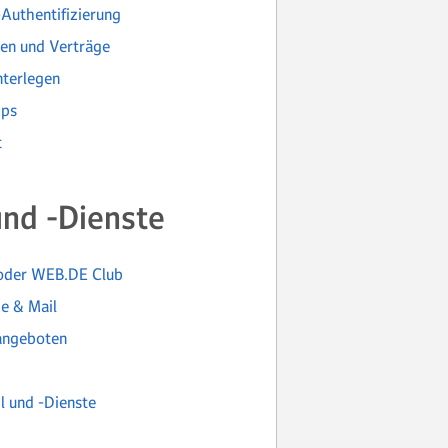
-Authentifizierung
en und Verträge
nterlegen
pps
t
nd -Dienste
 oder WEB.DE Club
e & Mail
angeboten
l und -Dienste